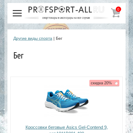
0
Другие виды спорта
| Бег
Бег
скидка 20%
Кроссовки беговые Asics Gel-Contend 9,