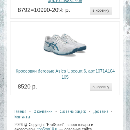
арт.1011B881 408
8792=10990-20% р.
в корзину
Кроссовки беговые Asics Upcourt 6, арт.1071A104
105
8520 р.
в корзину
Главная
О компании
Система скидок
Доставка
Контакты
2026 @ Copyright “ProfSport” - спорттовары и
аксессуары.
top5top10.ru
— создание сайта