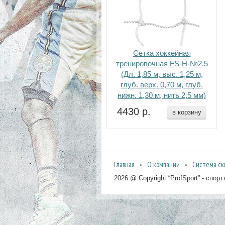
Сетка хоккейная
тренировочная FS-H-№2.5
(Дл. 1,85 м, выс. 1,25 м,
глуб. верх. 0,70 м, глуб.
нижн. 1,30 м, нить 2,5 мм)
4430 р.
в корзину
Главная
О компании
Система ск
2026 @ Copyright “ProfSport” - спо